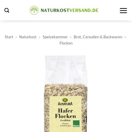
Zum
Inhalt
springen
Start
»
Naturkost
»
Speisekammer
»
Brot, Cerealien & Backwaren
»
Flocken