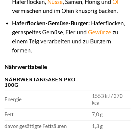
Haferflocken,
Nüsse
, Samen, Honig und
Öl
vermischen und im Ofen knusprig backen.
Haferflocken-Gemüse-Burger:
Haferflocken,
geraspeltes Gemüse, Eier und
Gewürze
zu
einem Teig verarbeiten und zu Burgern
formen.
Nährwerttabelle
NÄHRWERTANGABEN PRO
100G
1553 kJ / 370
Energie
kcal
Fett
7,0 g
davon gesättigte Fettsäuren
1,3 g