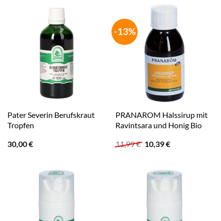
20,31 €
18,99 €.
-13%
Pater Severin Berufskraut
PRANAROM Halssirup mit
Tropfen
Ravintsara und Honig Bio
Ursprünglicher
Aktueller
30,00
€
11,99
€
10,39
€
Preis
Preis
war:
ist:
11,99 €
10,39 €.