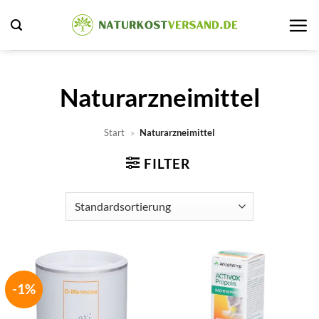
Zum
Inhalt
springen
Naturarzneimittel
Start
»
Naturarzneimittel
FILTER
-1%