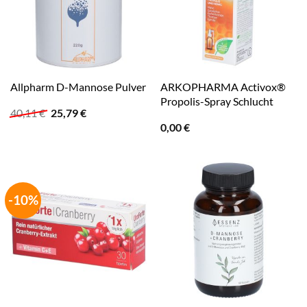
ARKOPHARMA Activox®
Allpharm D-Mannose Pulver
Propolis-Spray Schlucht
Ursprünglicher
Aktueller
40,11
€
25,79
€
Preis
Preis
0,00
€
war:
ist:
40,11 €
25,79 €.
-10%