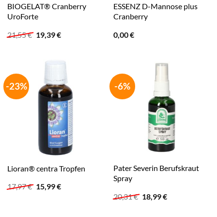
BIOGELAT® Cranberry
ESSENZ D-Mannose plus
UroForte
Cranberry
Ursprünglicher
Aktueller
21,55
€
19,39
€
0,00
€
Preis
Preis
war:
ist:
21,55 €
19,39 €.
-23%
-6%
Pater Severin Berufskraut
Lioran® centra Tropfen
Spray
Ursprünglicher
Aktueller
17,97
€
15,99
€
Preis
Preis
Ursprünglicher
Aktueller
20,31
€
18,99
€
war:
ist:
Preis
Preis
17,97 €
15,99 €.
war:
ist: