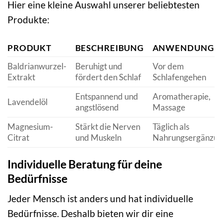
Hier eine kleine Auswahl unserer beliebtesten
Produkte:
PRODUKT
BESCHREIBUNG
ANWENDUNG
Baldrianwurzel-
Beruhigt und
Vor dem
Extrakt
fördert den Schlaf
Schlafengehen
Entspannend und
Aromatherapie,
Lavendelöl
angstlösend
Massage
Magnesium-
Stärkt die Nerven
Täglich als
Citrat
und Muskeln
Nahrungsergänzu
Individuelle Beratung für deine
Bedürfnisse
Jeder Mensch ist anders und hat individuelle
Bedürfnisse. Deshalb bieten wir dir eine