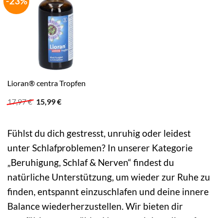
-23%
Lioran® centra Tropfen
Ursprünglicher
Aktueller
17,97
€
15,99
€
Preis
Preis
war:
ist:
17,97 €
15,99 €.
Fühlst du dich gestresst, unruhig oder leidest
unter Schlafproblemen? In unserer Kategorie
„Beruhigung, Schlaf & Nerven“ findest du
natürliche Unterstützung, um wieder zur Ruhe zu
finden, entspannt einzuschlafen und deine innere
Balance wiederherzustellen. Wir bieten dir