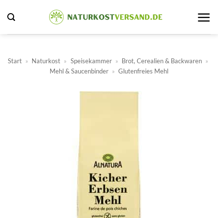
Zum
Inhalt
springen
Start
»
Naturkost
»
Speisekammer
»
Brot, Cerealien & Backwaren
»
Mehl & Saucenbinder
»
Glutenfreies Mehl