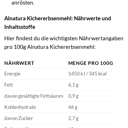
anrösten.
Alnatura Kichererbsenmehl: Nährwerte und
Inhaltsstoffe
Hier findest du die wichtigsten Nährwertangaben
pro 100g Alnatura Kichererbsenmehl:
NÄHRWERT
MENGE PRO 100G
Energie
1450 kJ / 345 kcal
Fett
6,1 g
davon gesättigte Fettsäuren
0,9 g
Kohlenhydrate
46 g
davon Zucker
2,7 g