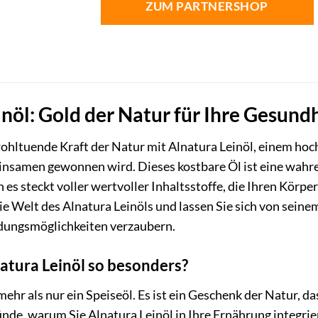
ZUM PARTNERSHOP
inöl: Gold der Natur für Ihre Gesun
wohltuende Kraft der Natur mit Alnatura Leinöl, einem hoc
insamen gewonnen wird. Dieses kostbare Öl ist eine wahre
es steckt voller wertvoller Inhaltsstoffe, die Ihren Körp
die Welt des Alnatura Leinöls und lassen Sie sich von sei
dungsmöglichkeiten verzaubern.
tura Leinöl so besonders?
mehr als nur ein Speiseöl. Es ist ein Geschenk der Natur, d
ünde, warum Sie Alnatura Leinöl in Ihre Ernährung integrie