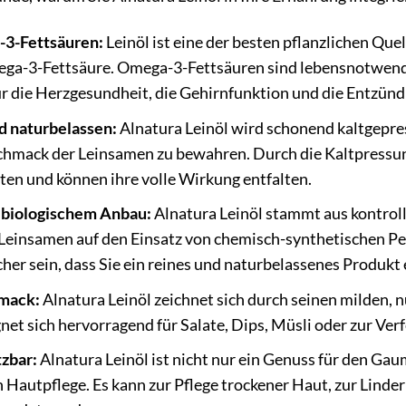
-3-Fettsäuren:
Leinöl ist eine der besten pflanzlichen Que
ega-3-Fettsäure. Omega-3-Fettsäuren sind lebensnotwendi
für die Herzgesundheit, die Gehirnfunktion und die Entz
d naturbelassen:
Alnatura Leinöl wird schonend kaltgepres
chmack der Leinsamen zu bewahren. Durch die Kaltpressu
ten und können ihre volle Wirkung entfalten.
t biologischem Anbau:
Alnatura Leinöl stammt aus kontroll
Leinsamen auf den Einsatz von chemisch-synthetischen Pe
cher sein, dass Sie ein reines und naturbelassenes Produkt 
mack:
Alnatura Leinöl zeichnet sich durch seinen milden, 
ignet sich hervorragend für Salate, Dips, Müsli oder zur V
tzbar:
Alnatura Leinöl ist nicht nur ein Genuss für den Gau
n Hautpflege. Es kann zur Pflege trockener Haut, zur Linde