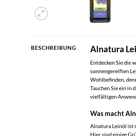
Alnatura Le
BESCHREIBUNG
Entdecken Sie die 
sonnengereiften Le
Wohlbefinden, denn 
Tauchen Sie ein in 
vielfältigen Anwen
Was macht Alna
Alnatura Leinöl ist 
Hier sind einige Gr