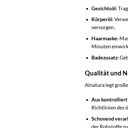
Gesichtsöl:
Trage
Körperöl:
Verwen
versorgen.
Haarmaske:
Mass
Minuten einwirk
Badezusatz:
Gebe
Qualität und N
Alnatura legt große
Aus kontrollier
Richtlinien des 
Schonend verar
der Rohstoffe z