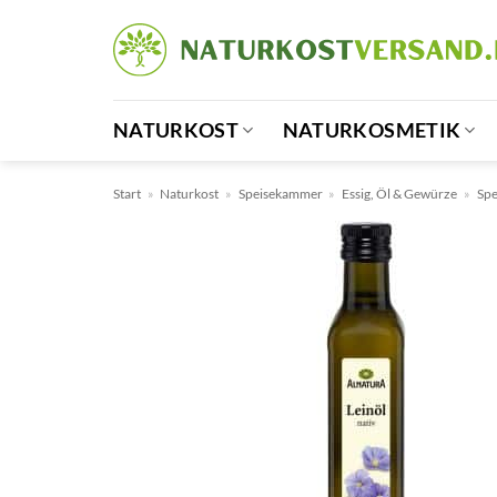
Zum
Inhalt
springen
NATURKOST
NATURKOSMETIK
Start
»
Naturkost
»
Speisekammer
»
Essig, Öl & Gewürze
»
Spe