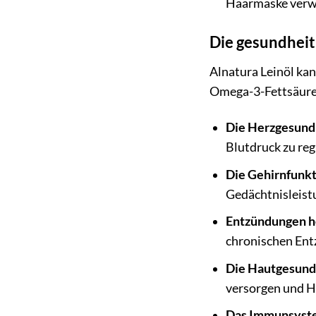
Haarmaske verw
Die gesundheit
Alnatura Leinöl ka
Omega-3-Fettsäure
Die Herzgesundh
Blutdruck zu reg
Die Gehirnfunkt
Gedächtnisleistu
Entzündungen 
chronischen Ent
Die Hautgesund
versorgen und Ha
Das Immunsyste