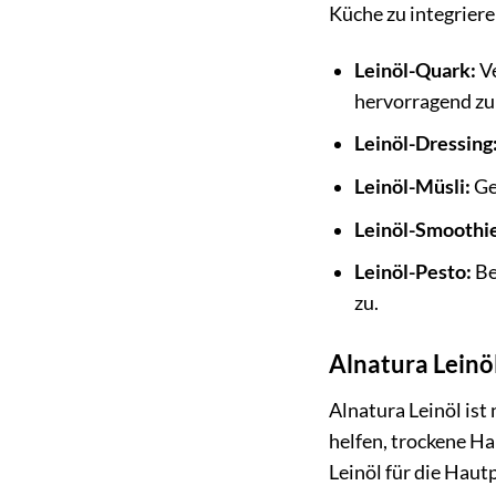
Küche zu integriere
Leinöl-Quark:
Ve
hervorragend zu 
Leinöl-Dressing
Leinöl-Müsli:
Ge
Leinöl-Smoothi
Leinöl-Pesto:
Be
zu.
Alnatura Leinöl
Alnatura Leinöl ist
helfen, trockene Ha
Leinöl für die Hau