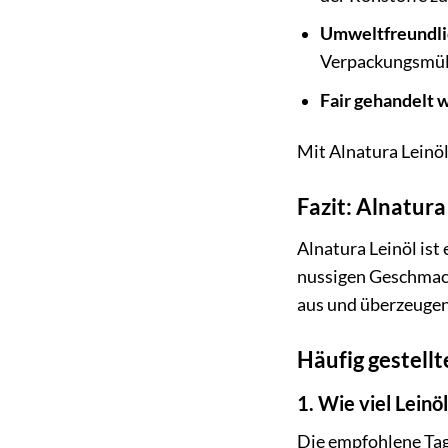
Umweltfreundlic
Verpackungsmüll
Fair gehandelt 
Mit Alnatura Leinöl 
Fazit: Alnatura
Alnatura Leinöl ist
nussigen Geschmack 
aus und überzeugen 
Häufig gestellt
1. Wie viel Leinö
Die empfohlene Tage