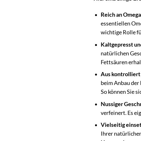
Reich an Omega
essentiellen Om
wichtige Rolle 
Kaltgepresst un
natürlichen Ges
Fettsäuren erhal
Aus kontrollier
beim Anbau der 
So können Sie si
Nussiger Gesch
verfeinert. Es e
Vielseitig einse
Ihrer natürliche