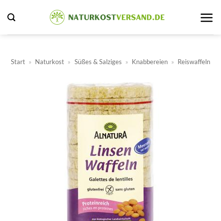
Zum
Inhalt
springen
Start
»
Naturkost
»
Süßes & Salziges
»
Knabbereien
»
Reiswaffeln