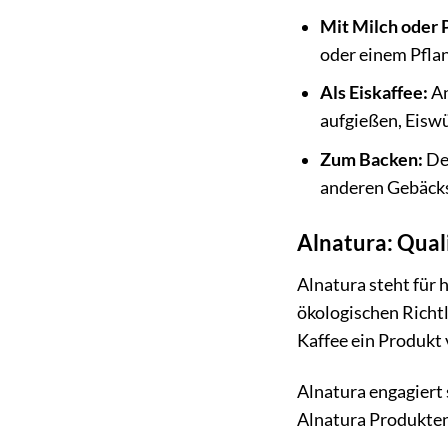
Mit Milch oder 
oder einem Pflan
Als Eiskaffee:
An
aufgießen, Eiswü
Zum Backen:
Der
anderen Gebäcks
Alnatura: Qual
Alnatura steht für
ökologischen Richtl
Kaffee ein Produkt 
Alnatura engagiert
Alnatura Produkten