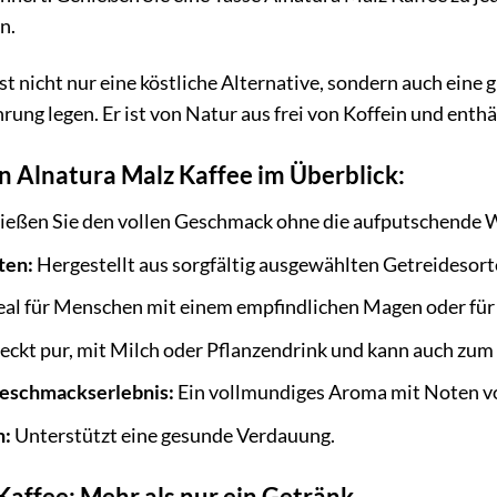
n.
t nicht nur eine köstliche Alternative, sondern auch eine g
ng legen. Er ist von Natur aus frei von Koffein und enthäl
on Alnatura Malz Kaffee im Überblick:
eßen Sie den vollen Geschmack ohne die aufputschende W
ten:
Hergestellt aus sorgfältig ausgewählten Getreidesor
eal für Menschen mit einem empfindlichen Magen oder fü
ckt pur, mit Milch oder Pflanzendrink und kann auch zu
eschmackserlebnis:
Ein vollmundiges Aroma mit Noten v
h:
Unterstützt eine gesunde Verdauung.
Kaffee: Mehr als nur ein Getränk