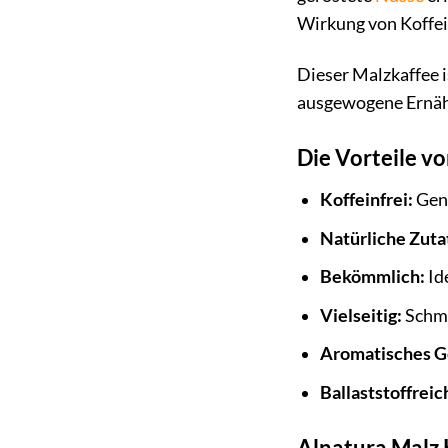
Wirkung von Koffei
Dieser Malzkaffee is
ausgewogene Ernähru
Die Vorteile v
Koffeinfrei:
Geni
Natürliche Zuta
Bekömmlich:
Id
Vielseitig:
Schme
Aromatisches G
Ballaststoffreic
Alnatura Malz 