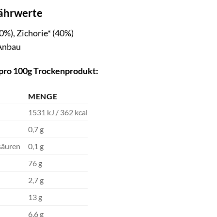
ährwerte
0%), Zichorie* (40%)
 Anbau
ro 100g Trockenprodukt:
MENGE
1531 kJ / 362 kcal
0,7 g
säuren
0,1 g
76 g
2,7 g
13 g
6,6 g