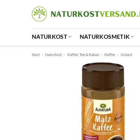
Zum
Inhalt
springen
NATURKOST
NATURKOSMETIK
Start
»
Naturkost
»
Kaffee, Tee & Kakao
»
Kaffee
»
Instant