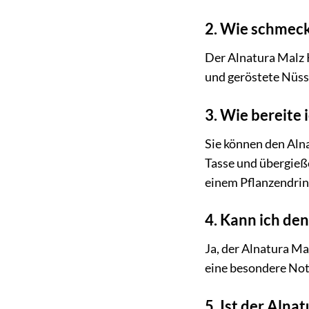
2. Wie schmeck
Der Alnatura Malz 
und geröstete Nüss
3. Wie bereite
Sie können den Alna
Tasse und übergieß
einem Pflanzendrin
4. Kann ich de
Ja, der Alnatura M
eine besondere Note
5. Ist der Alna