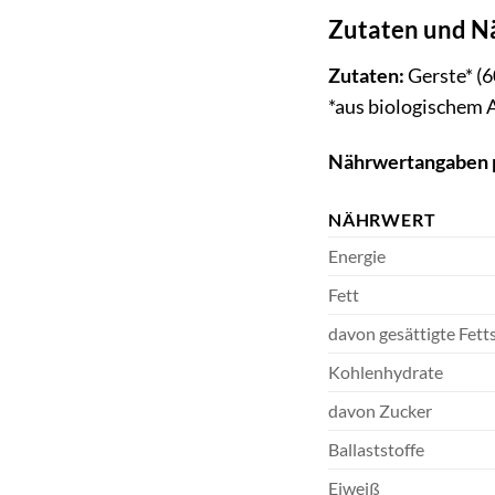
Zutaten und N
Zutaten:
Gerste* (6
*aus biologischem
Nährwertangaben p
NÄHRWERT
Energie
Fett
davon gesättigte Fett
Kohlenhydrate
davon Zucker
Ballaststoffe
Eiweiß