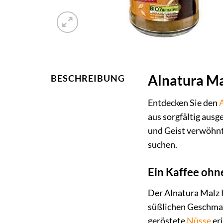
Alnatura Ma
BESCHREIBUNG
Entdecken Sie den
aus sorgfältig ausg
und Geist verwöhnt.
suchen.
Ein Kaffee ohn
Der Alnatura Malz 
süßlichen Geschmack
geröstete
Nüsse
eri