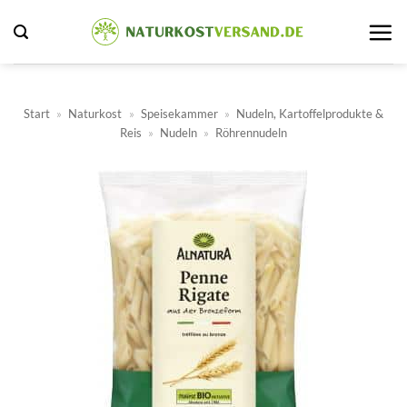
Zum
Inhalt
springen
Start
»
Naturkost
»
Speisekammer
»
Nudeln, Kartoffelprodukte &
Reis
»
Nudeln
»
Röhrennudeln