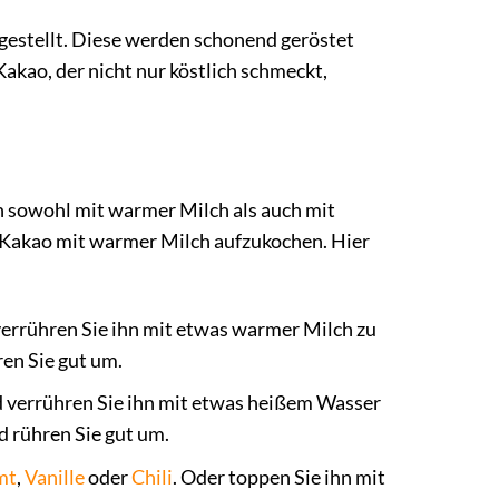
gestellt. Diese werden schonend geröstet
akao, der nicht nur köstlich schmeckt,
hn sowohl mit warmer Milch als auch mit
 Kakao mit warmer Milch aufzukochen. Hier
 verrühren Sie ihn mit etwas warmer Milch zu
ren Sie gut um.
nd verrühren Sie ihn mit etwas heißem Wasser
d rühren Sie gut um.
mt
,
Vanille
oder
Chili
. Oder toppen Sie ihn mit