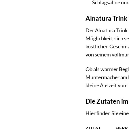
Schlagsahne und
Alnatura Trink
Der Alnatura Trink 
Möglichkeit, sich se
köstlichen Geschmac
von seinem vollmu
Ob als warmer Begle
Muntermacher am Mor
kleine Auszeit vom 
Die Zutaten im
Hier finden Sie ein
ZUTAT
HERK