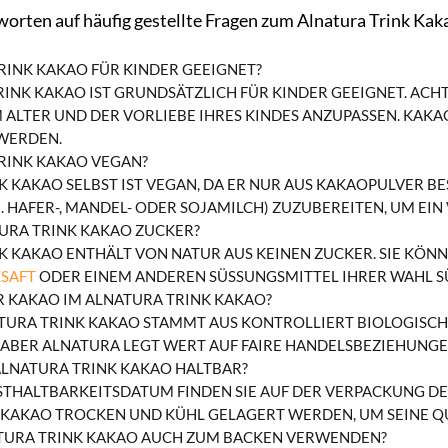
worten auf häufig gestellte Fragen zum Alnatura Trink Kak
TRINK KAKAO FÜR KINDER GEEIGNET?
RINK KAKAO IST GRUNDSÄTZLICH FÜR KINDER GEEIGNET. ACH
ALTER UND DER VORLIEBE IHRES KINDES ANZUPASSEN. KAKAO
WERDEN.
TRINK KAKAO VEGAN?
 KAKAO SELBST IST VEGAN, DA ER NUR AUS KAKAOPULVER BES
. HAFER-, MANDEL- ODER SOJAMILCH) ZUZUBEREITEN, UM EI
URA TRINK KAKAO ZUCKER?
K KAKAO ENTHÄLT VON NATUR AUS KEINEN ZUCKER. SIE KÖNN
SAFT
ODER EINEM ANDEREN SÜSSUNGSMITTEL IHRER WAHL SÜS
 KAKAO IM ALNATURA TRINK KAKAO?
ATURA TRINK KAKAO STAMMT AUS KONTROLLIERT BIOLOGISC
 ABER ALNATURA LEGT WERT AUF FAIRE HANDELSBEZIEHUN
 ALNATURA TRINK KAKAO HALTBAR?
THALTBARKEITSDATUM FINDEN SIE AUF DER VERPACKUNG DE
 KAKAO TROCKEN UND KÜHL GELAGERT WERDEN, UM SEINE QU
ATURA TRINK KAKAO AUCH ZUM BACKEN VERWENDEN?