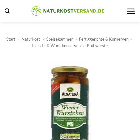
Zum
Inhalt
springen
Start
»
Naturkost
»
Speisekammer
»
Fertiggerichte & Konserven
»
Fleisch- & Wurstkonserven
»
Brühwürste