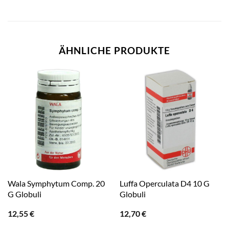
ÄHNLICHE PRODUKTE
Wala Symphytum Comp. 20
Luffa Operculata D4 10 G
G Globuli
Globuli
12,55
€
12,70
€