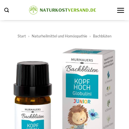
Zum
Inhalt
springen
Start
»
Naturheilmittel und Homöopathie
»
Bachblüten