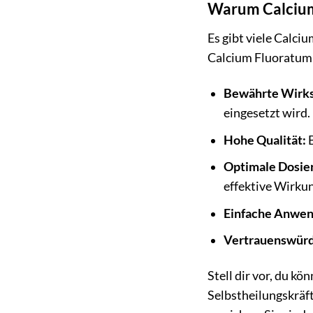
Warum Calcium
Es gibt viele Calc
Calcium Fluoratum 
Bewährte Wirks
eingesetzt wird.
Hohe Qualität:
B
Optimale Dosie
effektive Wirkun
Einfache Anwen
Vertrauenswürd
Stell dir vor, du k
Selbstheilungskräf