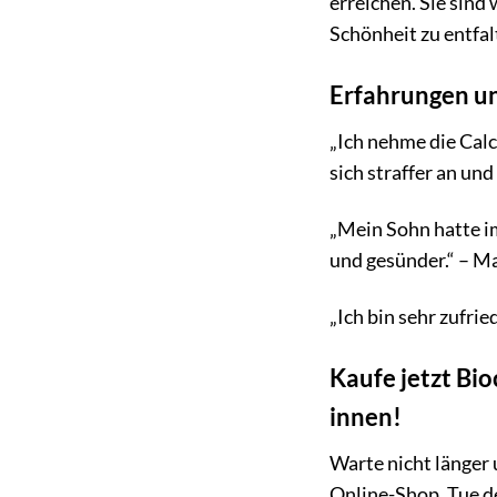
erreichen. Sie sind
Schönheit zu entfal
Erfahrungen u
„Ich nehme die Cal
sich straffer an und
„Mein Sohn hatte im
und gesünder.“ – M
„Ich bin sehr zufri
Kaufe jetzt Bi
innen!
Warte nicht länger
Online-Shop. Tue d