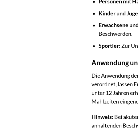
Personen mit H
Kinder und Jug
Erwachsene und
Beschwerden.
Sportler:
Zur Un
Anwendung un
Die Anwendung der 
verordnet, lassen 
unter 12 Jahren erh
Mahlzeiten eingen
Hinweis:
Bei akute
anhaltenden Beschwe