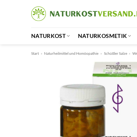
Zum
Inhalt
springen
NATURKOST
NATURKOSMETIK
Start
»
Naturheilmittel und Homöopathie
»
Schüßler Salze
»
We