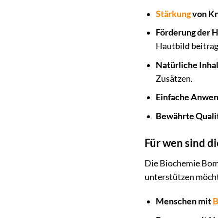
Stärkung
von Kn
Förderung der 
Hautbild beitrag
Natürliche Inhal
Zusätzen.
Einfache Anwen
Bewährte Qualit
Für wen sind d
Die Biochemie Bomba
unterstützen möcht
Menschen mit
B