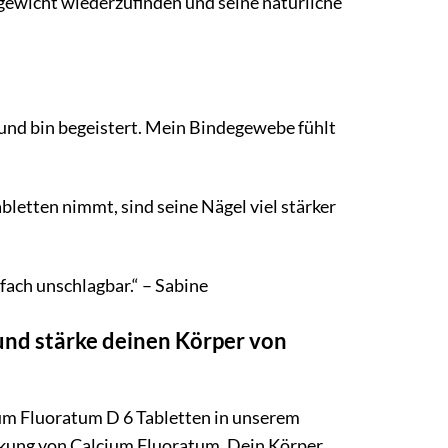
chgewicht wiederzufinden und seine natürliche
 und bin begeistert. Mein Bindegewebe fühlt
letten nimmt, sind seine Nägel viel stärker
fach unschlagbar.“ – Sabine
und stärke deinen Körper von
ium Fluoratum D 6 Tabletten in unserem
kung von Calcium Fluoratum. Dein Körper