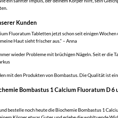
 wie ein sanfter Impuls, der deinem Körper hilft, sein Glei
ten.
nserer Kunden
cium Fluoratum Tabletten jetzt schon seit einigen Wochen
 meine Haut sieht frischer aus.“ – Anna
mer wieder Probleme mit brüchigen Nägeln. Seit er die Tab
arkus
eden mit den Produkten von Bombastus. Die Qualität ist ein
ochemie Bombastus 1 Calcium Fluoratum D 6 
 und bestelle noch heute die Biochemie Bombastus 1 Calc
einem Körper etwas Gutes und erlebe die wohltuende Wir