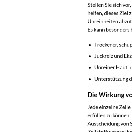
Stellen Sie sich vo
helfen, dieses Ziel
Unreinheiten abzut
Es kann besonders 
Trockener, schu
Juckreiz und Ek
Unreiner Haut u
Unterstützung 
Die Wirkung vo
Jede einzelne Zelle
erfüllen zu können.
Ausscheidung von S
Zellstoffwechsel be