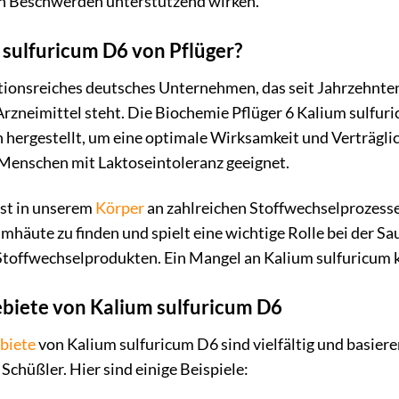
en Beschwerden unterstützend wirken.
sulfuricum D6 von Pflüger?
ditionsreiches deutsches Unternehmen, das seit Jahrzehnte
zneimittel steht. Die Biochemie Pflüger 6 Kalium sulfur
n hergestellt, um eine optimale Wirksamkeit und Verträglich
 Menschen mit Laktoseintoleranz geeignet.
ist in unserem
Körper
an zahlreichen Stoffwechselprozessen 
mhäute zu finden und spielt eine wichtige Rolle bei der S
toffwechselprodukten. Ein Mangel an Kalium sulfuricum ka
iete von Kalium sulfuricum D6
biete
von Kalium sulfuricum D6 sind vielfältig und basiere
Schüßler. Hier sind einige Beispiele: