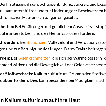
Bei Hautausschlägen, Schuppenbildung, Juckreiz und Ekz
 Haut unterstützen und zur Linderung der Beschwerden bei
chronischen Hauterkrankungen eingesetzt.
kheiten:
Bei Erkältungen mit gelblichem Auswurf, verstop
äute unterstützen und den Heilungsprozess fördern.
chwerden:
Bei
Blähungen
, Völlegefühl und Verdauungsst
en und zur Beruhigung des Magen-Darm-Trakts beitragen
rden:
Bei
Gelenkschmerzen
, die sich bei Wärme bessern,
end wirken und die Beweglichkeit der Gelenke verbesse
es Stoffwechsels:
Kalium sulfuricum D6 kann den Stoffwe
dukten fördern. Dies kann besonders bei Müdigkeit, Ersc
n Kalium sulfuricum auf Ihre Haut