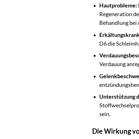
Hautprobleme:
Regeneration der
Behandlung bei 
Erkältungskran
D6 die Schleimh
Verdauungsbes
Verdauung anreg
Gelenkbeschwe
entzündungshemm
Unterstützung d
Stoffwechselpro
sein.
Die Wirkung vo