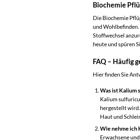
Biochemie Pflü
Die Biochemie Pflü
und Wohlbefinden. S
Stoffwechsel anzure
heute und spüren S
FAQ – Häufig g
Hier finden Sie An
Was ist Kalium 
Kalium sulfuricu
hergestellt wird
Haut und Schlei
Wie nehme ich K
Erwachsene und K