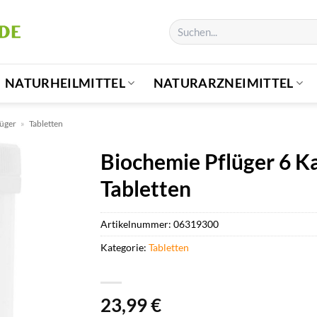
Suchen
nach:
NATURHEILMITTEL
NATURARZNEIMITTEL
lüger
»
Tabletten
Biochemie Pflüger 6 K
Tabletten
Artikelnummer:
06319300
Kategorie:
Tabletten
23,99
€