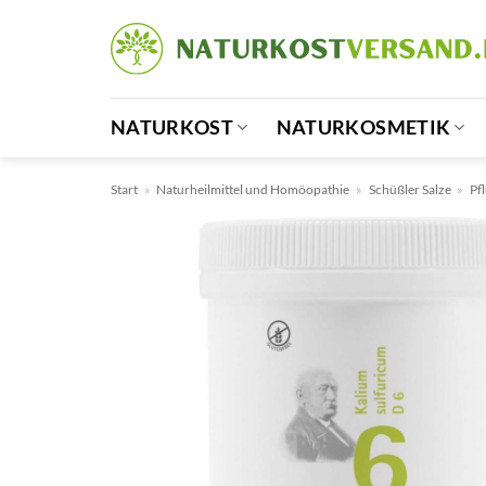
Zum
Inhalt
springen
NATURKOST
NATURKOSMETIK
Start
»
Naturheilmittel und Homöopathie
»
Schüßler Salze
»
Pf