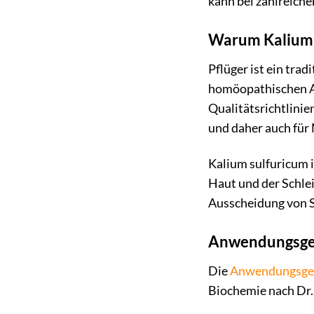
kann bei zahlreich
Warum Kalium 
Pflüger ist ein tra
homöopathischen Ar
Qualitätsrichtlinie
und daher auch für
Kalium sulfuricum 
Haut und der Schlei
Ausscheidung von S
Anwendungsgeb
Die
Anwendungsge
Biochemie nach Dr. 