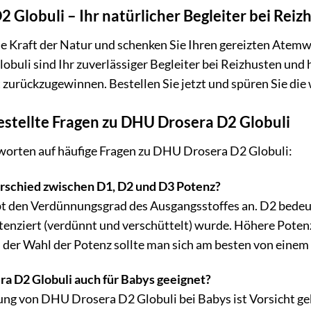
 Globuli – Ihr natürlicher Begleiter bei Reiz
ie Kraft der Natur und schenken Sie Ihren gereizten Atemw
buli sind Ihr zuverlässiger Begleiter bei Reizhusten und 
t zurückzugewinnen. Bestellen Sie jetzt und spüren Sie di
estellte Fragen zu DHU Drosera D2 Globuli
tworten auf häufige Fragen zu DHU Drosera D2 Globuli:
erschied zwischen D1, D2 und D3 Potenz?
bt den Verdünnungsgrad des Ausgangsstoffes an. D2 bedeut
enziert (verdünnt und verschüttelt) wurde. Höhere Potenz
der Wahl der Potenz sollte man sich am besten von einem A
a D2 Globuli auch für Babys geeignet?
ng von DHU Drosera D2 Globuli bei Babys ist Vorsicht ge