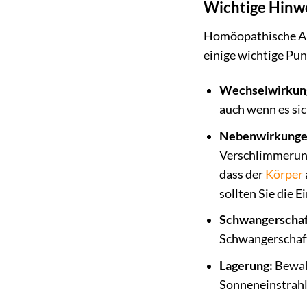
Wichtige Hinw
Homöopathische Arz
einige wichtige Pun
Wechselwirkun
auch wenn es si
Nebenwirkunge
Verschlimmerung 
dass der
Körper
sollten Sie die 
Schwangerschaft 
Schwangerschaft 
Lagerung:
Bewahr
Sonneneinstrahl