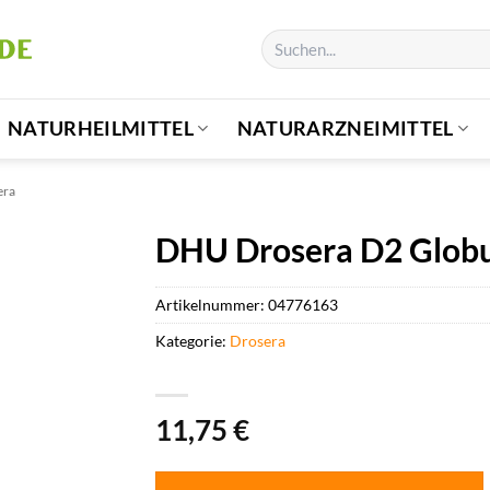
Suchen
nach:
NATURHEILMITTEL
NATURARZNEIMITTEL
era
DHU Drosera D2 Globu
Artikelnummer:
04776163
Kategorie:
Drosera
11,75
€