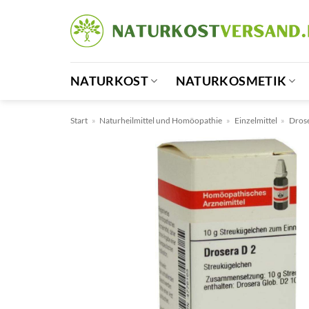
Zum
Inhalt
springen
NATURKOST
NATURKOSMETIK
Start
»
Naturheilmittel und Homöopathie
»
Einzelmittel
»
Dros