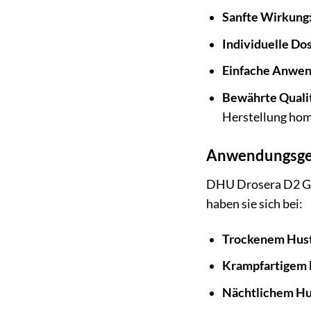
Sanfte Wirkung
Individuelle Do
Einfache Anwen
Bewährte Qualit
Herstellung hom
Anwendungsgeb
DHU Drosera D2 Glo
haben sie sich bei:
Trockenem Hus
Krampfartigem 
Nächtlichem Hu