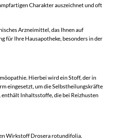
krampfartigen Charakter auszeichnet und oft
sches Arzneimittel, das Ihnen auf
ng für Ihre Hausapotheke, besonders in der
opathie. Hierbei wird ein Stoff, der in
m eingesetzt, um die Selbstheilungskräfte
nthält Inhaltsstoffe, die bei Reizhusten
n Wirkstoff Drosera rotundifolia.