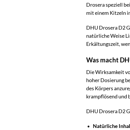
Drosera speziell be
mit einem Kitzeln i
DHU Drosera D2 Glo
natürliche Weise Li
Erkältungszeit, wen
Was macht DHU
Die Wirksamkeit vo
hoher Dosierung be
des Körpers anzureg
krampflösend und 
DHU Drosera D2 Glo
Natürliche Inhal