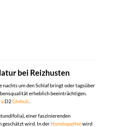
Natur bei Reizhusten
e nachts um den Schlaf bringt oder tagsüber
bensqualität erheblich beeinträchtigen.
ra
D2
Globuli
.
undifolia), einer faszinierenden
n geschätzt wird. In der
Homöopathie
wird