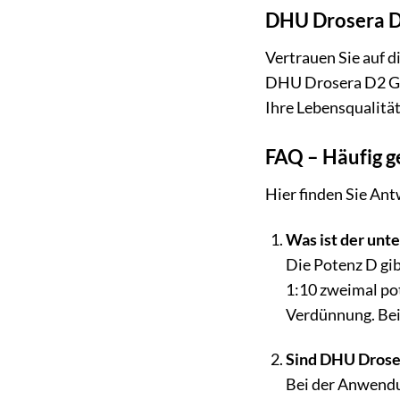
DHU Drosera D2
Vertrauen Sie auf d
DHU Drosera D2 Glo
Ihre Lebensqualitä
FAQ – Häufig g
Hier finden Sie An
Was ist der unt
Die Potenz D gi
1:10 zweimal pot
Verdünnung. Bei 
Sind DHU Droser
Bei der Anwendu