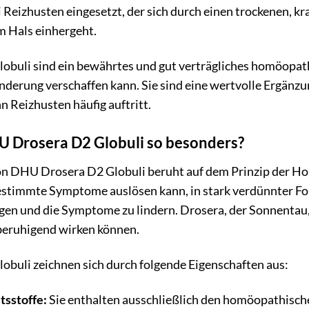
i Reizhusten eingesetzt, der sich durch einen trockenen, 
m Hals einhergeht.
buli sind ein bewährtes und gut verträgliches homöopathi
nderung verschaffen kann. Sie sind eine wertvolle Ergänzu
n Reizhusten häufig auftritt.
 Drosera D2 Globuli so besonders?
n DHU Drosera D2 Globuli beruht auf dem Prinzip der Homö
stimmte Symptome auslösen kann, in stark verdünnter For
en und die Symptome zu lindern. Drosera, der Sonnentau, e
beruhigend wirken können.
buli zeichnen sich durch folgende Eigenschaften aus:
tsstoffe:
Sie enthalten ausschließlich den homöopathische