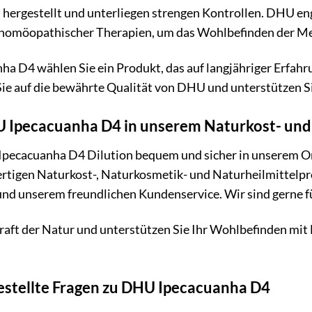
hergestellt und unterliegen strengen Kontrollen. DHU eng
homöopathischer Therapien, um das Wohlbefinden der Men
a D4 wählen Sie ein Produkt, das auf langjähriger Erfahr
Sie auf die bewährte Qualität von DHU und unterstützen S
U Ipecacuanha D4 in unserem Naturkost- un
Ipecacuanha D4 Dilution bequem und sicher in unserem On
tigen Naturkost-, Naturkosmetik- und Naturheilmittelpro
nd unserem freundlichen Kundenservice. Wir sind gerne fü
Kraft der Natur und unterstützen Sie Ihr Wohlbefinden mi
estellte Fragen zu DHU Ipecacuanha D4