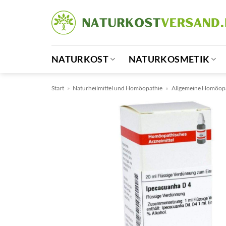
Zum
Inhalt
springen
NATURKOST
NATURKOSMETIK
Start
»
Naturheilmittel und Homöopathie
»
Allgemeine Homöop