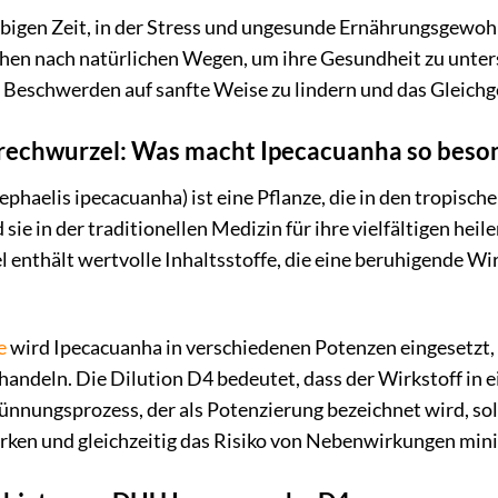
lebigen Zeit, in der Stress und ungesunde Ernährungsgewo
hen nach natürlichen Wegen, um ihre Gesundheit zu unter
Beschwerden auf sanfte Weise zu lindern und das Gleichg
Brechwurzel: Was macht Ipecacuanha so beso
phaelis ipecacuanha) ist eine Pflanze, die in den tropisc
sie in der traditionellen Medizin für ihre vielfältigen hei
l enthält wertvolle Inhaltsstoffe, die eine beruhigende 
e
wird Ipecacuanha in verschiedenen Potenzen eingesetzt,
andeln. Die Dilution D4 bedeutet, dass der Wirkstoff in 
nnungsprozess, der als Potenzierung bezeichnet wird, sol
rken und gleichzeitig das Risiko von Nebenwirkungen min