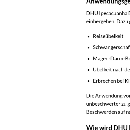
Anwendungsge
DHU Ipecacuanha D4
einhergehen. Dazu 
Reiseübelkeit
Schwangerschaft
Magen-Darm-B
Übelkeit nach d
Erbrechen bei K
Die Anwendung von 
unbeschwerter zu g
Beschwerden auf na
Wie wird DHU 