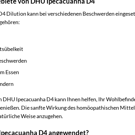
biete von DHU Ipecacuanha D4
 Dilution kann bei verschiedenen Beschwerden eingesetz
gehören:
sübelkeit
eschwerden
em Essen
indern
DHU Ipecacuanha D4 kann Ihnen helfen, Ihr Wohlbefinde
enießen. Die sanfte Wirkung des homöopathischen Mittels 
türliche Weise anzugehen.
Ipecacuanha D4 angewendet?