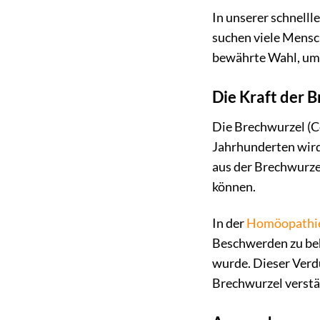
In unserer schnell
suchen viele Mensc
bewährte Wahl, um 
Die Kraft der 
Die Brechwurzel (Ce
Jahrhunderten wird 
aus der Brechwurze
können.
In der
Homöopathi
Beschwerden zu beh
wurde. Dieser Verdü
Brechwurzel verstä