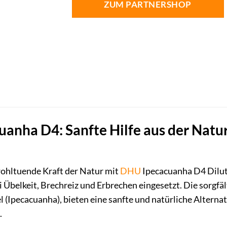
ZUM PARTNERSHOP
anha D4: Sanfte Hilfe aus der Natur
wohltuende Kraft der Natur mit
DHU
Ipecacuanha D4 Dilut
ei Übelkeit, Brechreiz und Erbrechen eingesetzt. Die sorgf
 (Ipecacuanha), bieten eine sanfte und natürliche Alterna
.