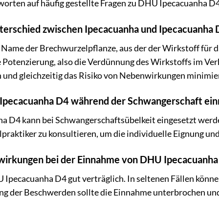
tworten auf häufig gestellte Fragen zu DHU Ipecacuanha D4
nterschied zwischen Ipecacuanha und Ipecacuanha 
r Name der Brechwurzelpflanze, aus der der Wirkstoff für
 Potenzierung, also die Verdünnung des Wirkstoffs im Ver
 und gleichzeitig das Risiko von Nebenwirkungen minimie
 Ipecacuanha D4 während der Schwangerschaft ei
a D4 kann bei Schwangerschaftsübelkeit eingesetzt werden
lpraktiker zu konsultieren, um die individuelle Eignung u
nwirkungen bei der Einnahme von DHU Ipecacuanha
U Ipecacuanha D4 gut verträglich. In seltenen Fällen könne
g der Beschwerden sollte die Einnahme unterbrochen und e