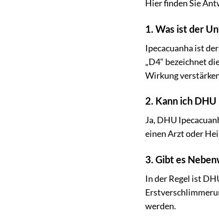
Hier finden Sie An
1. Was ist der U
Ipecacuanha ist de
„D4“ bezeichnet die
Wirkung verstärken
2. Kann ich DHU
Ja, DHU Ipecacuanh
einen Arzt oder Hei
3. Gibt es Nebe
In der Regel ist DH
Erstverschlimmerun
werden.