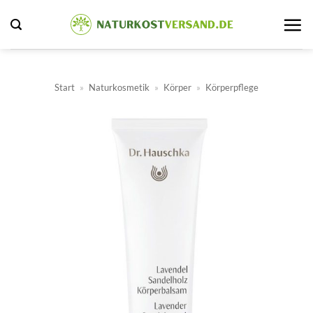
Zum
Inhalt
springen
Start
»
Naturkosmetik
»
Körper
»
Körperpflege