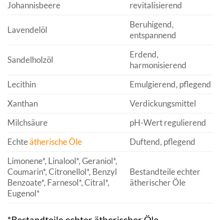
Johannisbeere
revitalisierend
Beruhigend,
Lavendelöl
entspannend
Erdend,
Sandelholzöl
harmonisierend
Lecithin
Emulgierend, pflegend
Xanthan
Verdickungsmittel
Milchsäure
pH-Wert regulierend
Echte
ätherische Öle
Duftend, pflegend
Limonene*, Linalool*, Geraniol*,
Coumarin*, Citronellol*, Benzyl
Bestandteile echter
Benzoate*, Farnesol*, Citral*,
ätherischer Öle
Eugenol*
*Bestandteile echter ätherischer Öle