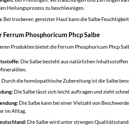
den Heilungsprozess zu beschleunigen.
n:
Bei trockener, gereizter Haut kann die Salbe Feuchtigkei
er Ferrum Phosphoricum Phcp Salbe
deren Produkten bietet die Ferrum Phosphoricum Phcp Salb
tsstoffe:
Die Salbe besteht aus natürlichen Inhaltsstoffen 
ineralölen.
:
Durch die homöopathische Zubereitung ist die Salbe beso
dung:
Die Salbe lässt sich leicht auftragen und zieht schnel
wendung:
Die Salbe kann bei einer Vielzahl von Beschwerde
er im Alltag.
Deutschland:
Die Salbe wird unter strengen Qualitätsstanda