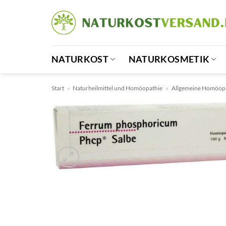
Zum
Inhalt
springen
NATURKOST
NATURKOSMETIK
Start
»
Naturheilmittel und Homöopathie
»
Allgemeine Homöop