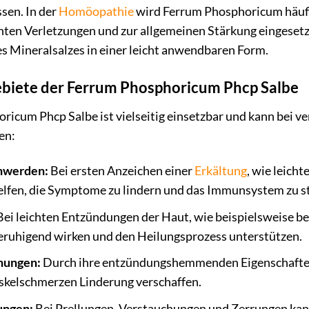
sen. In der
Homöopathie
wird Ferrum Phosphoricum häufi
ten Verletzungen und zur allgemeinen Stärkung eingesetzt
s Mineralsalzes in einer leicht anwendbaren Form.
iete der Ferrum Phosphoricum Phcp Salbe
ricum Phcp Salbe ist vielseitig einsetzbar und kann bei 
en:
hwerden:
Bei ersten Anzeichen einer
Erkältung
, wie leicht
helfen, die Symptome zu lindern und das Immunsystem zu s
ei leichten Entzündungen der Haut, wie beispielsweise be
beruhigend wirken und den Heilungsprozess unterstützen.
nungen:
Durch ihre entzündungshemmenden Eigenschaften
skelschmerzen Linderung verschaffen.
ungen:
Bei Prellungen, Verstauchungen und Zerrungen kann