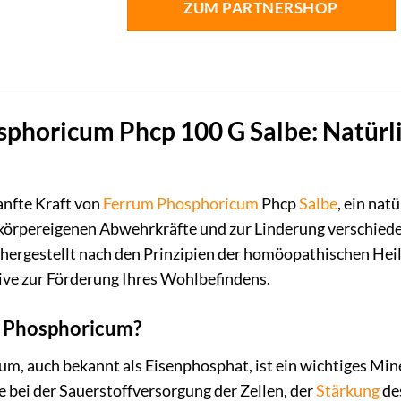
ZUM PARTNERSHOP
phoricum Phcp 100 G Salbe: Natürli
anfte Kraft von
Ferrum Phosphoricum
Phcp
Salbe
, ein nat
körpereigenen Abwehrkräfte und zur Linderung verschied
 hergestellt nach den Prinzipien der homöopathischen Hei
ive zur Förderung Ihres Wohlbefindens.
m Phosphoricum?
m, auch bekannt als Eisenphosphat, ist ein wichtiges Min
 bei der Sauerstoffversorgung der Zellen, der
Stärkung
de