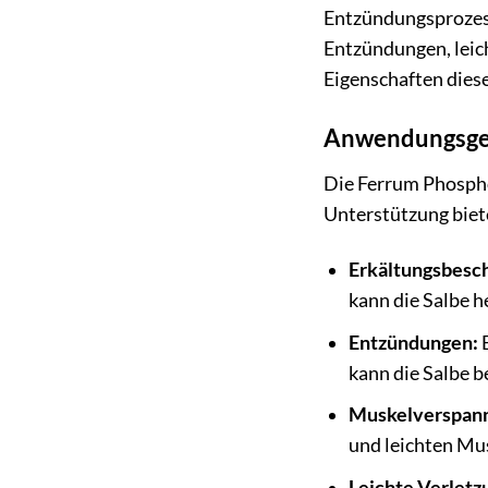
Entzündungsprozes
Entzündungen, leich
Eigenschaften diese
Anwendungsgeb
Die Ferrum Phospho
Unterstützung biet
Erkältungsbesc
kann die Salbe 
Entzündungen:
B
kann die Salbe 
Muskelverspan
und leichten Mu
Leichte Verletz