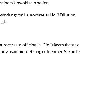
emeinem Unwohlsein helfen.
 Anwendung von Laurocerasus LM 3 Dilution
ngt.
aurocerasus officinalis. Die Trägersubstanz
genaue Zusammensetzung entnehmen Sie bitte