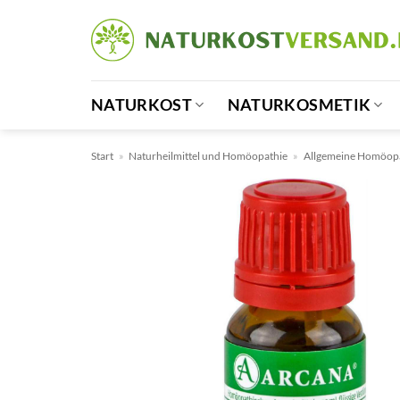
Zum
Inhalt
springen
NATURKOST
NATURKOSMETIK
Start
»
Naturheilmittel und Homöopathie
»
Allgemeine Homöop