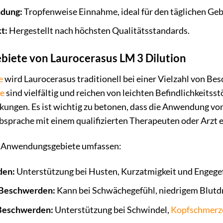
dung:
Tropfenweise Einnahme, ideal für den täglichen Ge
t:
Hergestellt nach höchsten Qualitätsstandards.
iete von Laurocerasus LM 3 Dilution
e
wird Laurocerasus traditionell bei einer Vielzahl von Be
e
sind vielfältig und reichen von leichten Befindlichkeitss
kungen. Es ist wichtig zu betonen, dass die Anwendung v
Absprache mit einem qualifizierten Therapeuten oder Arzt e
le Anwendungsgebiete umfassen:
den:
Unterstützung bei Husten, Kurzatmigkeit und Engegefü
-Beschwerden:
Kann bei Schwächegefühl, niedrigem Blutd
Beschwerden:
Unterstützung bei Schwindel,
Kopfschmerz