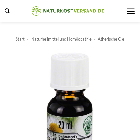
Zum
Inhalt
springen
Start
»
Naturheilmittel und Homöopathie
»
Ätherische Öle