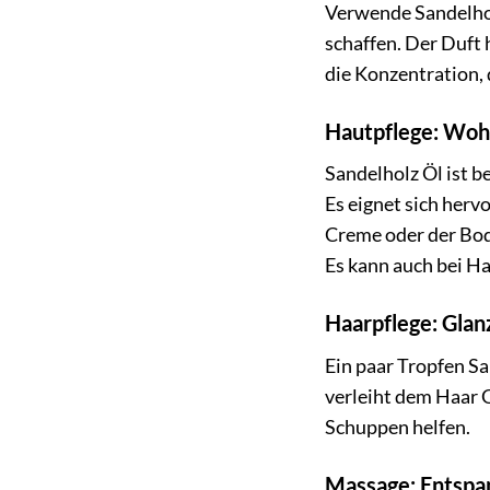
Verwende Sandelhol
schaffen. Der Duft 
die Konzentration, 
Hautpflege: Wohl
Sandelholz Öl ist 
Es eignet sich herv
Creme oder der Body
Es kann auch bei H
Haarpflege: Glan
Ein paar Tropfen S
verleiht dem Haar 
Schuppen helfen.
Massage: Entspan