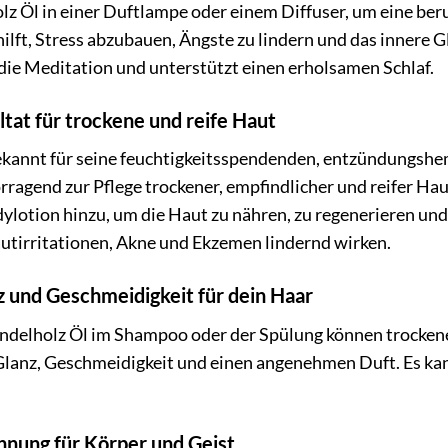
z Öl in einer Duftlampe oder einem Diffuser, um eine b
hilft, Stress abzubauen, Ängste zu lindern und das innere 
die Meditation und unterstützt einen erholsamen Schlaf.
tat für trockene und reife Haut
bekannt für seine feuchtigkeitsspendenden, entzündungs
orragend zur Pflege trockener, empfindlicher und reifer Hau
lotion hinzu, um die Haut zu nähren, zu regenerieren und 
autirritationen, Akne und Ekzemen lindernd wirken.
z und Geschmeidigkeit für dein Haar
andelholz Öl im Shampoo oder der Spülung können trocken
Glanz, Geschmeidigkeit und einen angenehmen Duft. Es ka
nung für Körper und Geist