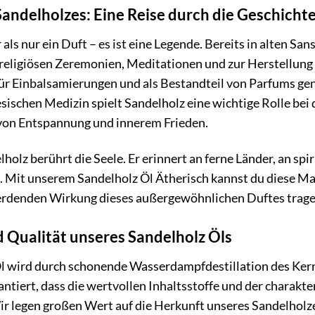
Sandelholzes: Eine Reise durch die Geschicht
als nur ein Duft – es ist eine Legende. Bereits in alten San
 religiösen Zeremonien, Meditationen und zur Herstellun
ür Einbalsamierungen und als Bestandteil von Parfums gen
nesischen Medizin spielt Sandelholz eine wichtige Rolle b
von Entspannung und innerem Frieden.
holz berührt die Seele. Er erinnert an ferne Länder, an spi
 Mit unserem Sandelholz Öl Ätherisch kannst du diese Mag
rdenden Wirkung dieses außergewöhnlichen Duftes trage
Qualität unseres Sandelholz Öls
l wird durch schonende Wasserdampfdestillation des Ke
tiert, dass die wertvollen Inhaltsstoffe und der charakte
ir legen großen Wert auf die Herkunft unseres Sandelholz