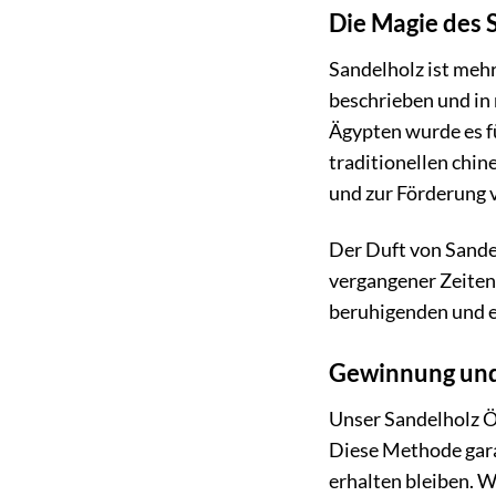
Die Magie des 
Sandelholz ist mehr 
beschrieben und in
Ägypten wurde es f
traditionellen chi
und zur Förderung 
Der Duft von Sandel
vergangener Zeiten.
beruhigenden und e
Gewinnung und 
Unser Sandelholz Ö
Diese Methode garan
erhalten bleiben. W