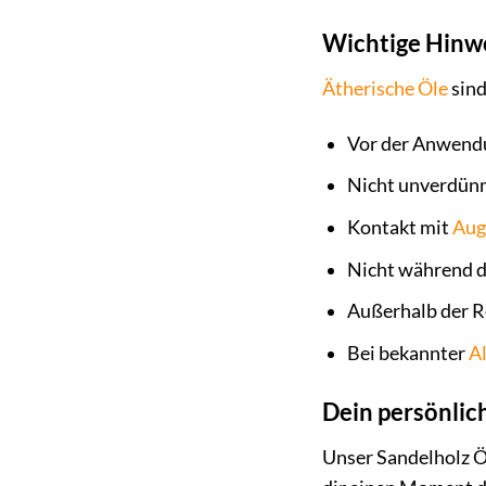
Wichtige Hinw
Ätherische Öle
sind
Vor der Anwendun
Nicht unverdünnt
Kontakt mit
Aug
Nicht während d
Außerhalb der R
Bei bekannter
Al
Dein persönli
Unser Sandelholz Öl