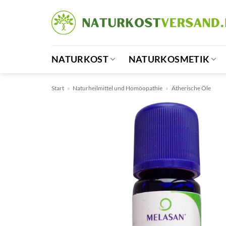
Zum
Inhalt
springen
NATURKOST
NATURKOSMETIK
Start
»
Naturheilmittel und Homöopathie
»
Ätherische Öle