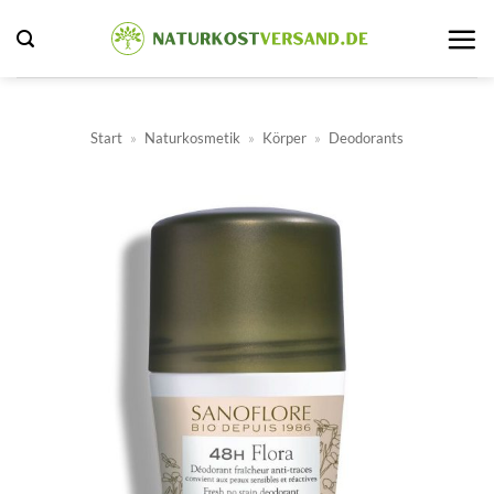
Zum
Inhalt
springen
Start
»
Naturkosmetik
»
Körper
»
Deodorants