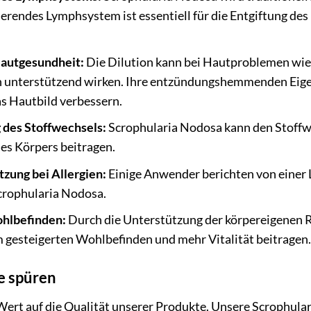
ierendes Lymphsystem ist essentiell für die Entgiftung de
Hautgesundheit:
Die Dilution kann bei Hautproblemen wie
n unterstützend wirken. Ihre entzündungshemmenden Eige
s Hautbild verbessern.
des Stoffwechsels:
Scrophularia Nodosa kann den Stoffw
es Körpers beitragen.
tzung bei Allergien:
Einige Anwender berichten von einer 
rophularia Nodosa.
hlbefinden:
Durch die Unterstützung der körpereigenen
 gesteigerten Wohlbefinden und mehr Vitalität beitragen.
ie spüren
ert auf die Qualität unserer Produkte. Unsere Scrophular