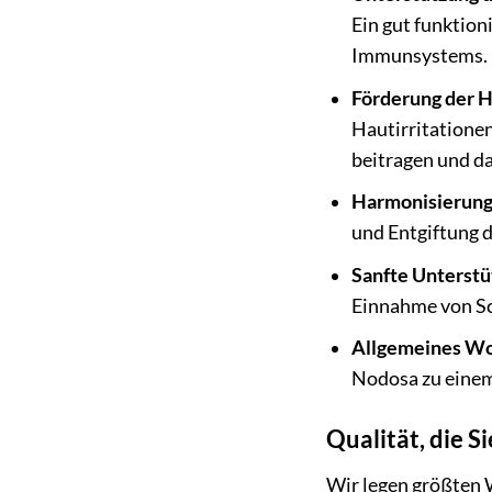
Ein gut funktion
Immunsystems.
Förderung der 
Hautirritatione
beitragen und da
Harmonisierung 
und Entgiftung d
Sanfte Unterstü
Einnahme von Sc
Allgemeines Wo
Nodosa zu einem
Qualität, die S
Wir legen größten W