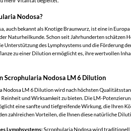
u mehr Vitalität begleitet.
ularia Nodosa?
, auch bekannt als Knotige Braunwurz, ist eine in Europa
 der Naturheilkunde. Schon seit Jahrhunderten schätzen He
die Unterstützung des Lymphsystems und die Förderung der
lanze zu einer Dilution ermöglicht es, ihre wertvollen Inha
on Scrophularia Nodosa LM 6 Dilution
a Nodosa LM 6 Dilution wird nach höchsten Qualitätsstand
Reinheit und Wirksamkeit zu bieten. Die LM-Potenzierung
öglicht eine sanfte und tiefgreifende Wirkung, die Ihren 
 den zahlreichen Vorteilen, die Ihnen diese natürliche Dilut
des Lymphsystems:
Scrophularia Nodosa wird traditionell