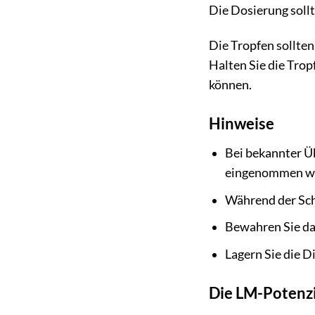
Die Dosierung sollt
Die Tropfen sollte
Halten Sie die Tro
können.
Hinweise
Bei bekannter Üb
eingenommen w
Während der Schw
Bewahren Sie da
Lagern Sie die D
Die LM-Potenzi