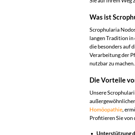
Sie auf Ihrem Weg z
Was ist Scroph
Scrophularia Nodosa
langen Tradition in
die besonders auf 
Verarbeitung der Pf
nutzbar zu machen.
Die Vorteile v
Unsere Scrophulari
außergewöhnlicher 
Homöopathie
, erm
Profitieren Sie von
Unterstützung 