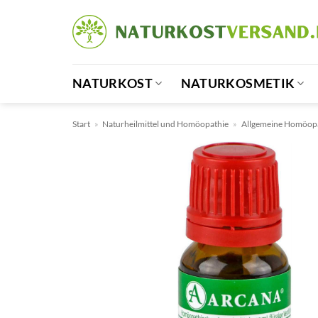
Zum
Inhalt
springen
NATURKOST
NATURKOSMETIK
Start
»
Naturheilmittel und Homöopathie
»
Allgemeine Homöop