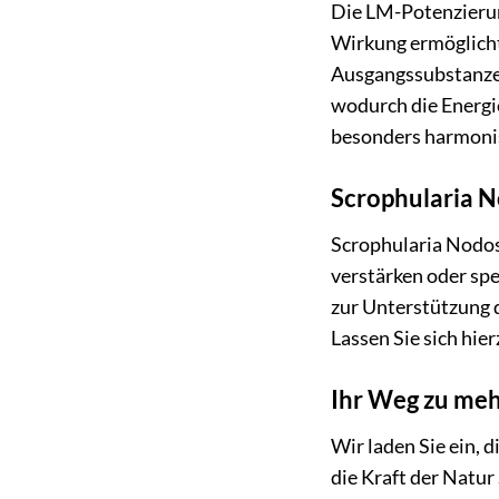
Die LM-Potenzierung
Wirkung ermöglicht
Ausgangssubstanzen
wodurch die Energi
besonders harmonis
Scrophularia N
Scrophularia Nodos
verstärken oder sp
zur Unterstützung d
Lassen Sie sich hie
Ihr Weg zu me
Wir laden Sie ein, 
die Kraft der Natur