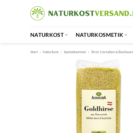
Zum
Inhalt
springen
NATURKOST
NATURKOSMETIK
Start
»
Naturkost
»
Speisekammer
»
Brot, Cerealien & Backwar