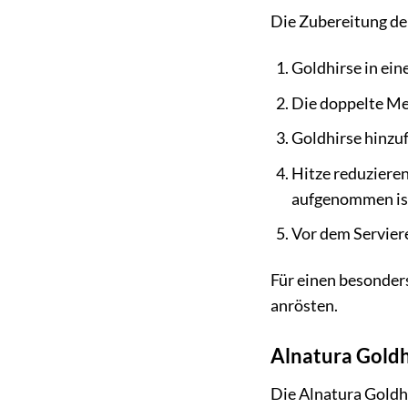
Die Zubereitung der
Goldhirse in ei
Die doppelte Men
Goldhirse hinzuf
Hitze reduzieren
aufgenommen is
Vor dem Serviere
Für einen besonder
anrösten.
Alnatura Goldh
Die Alnatura Goldhi