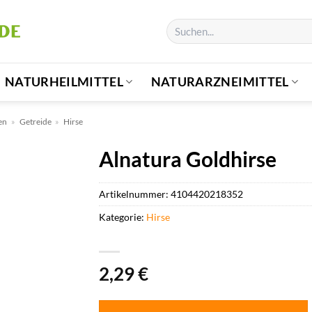
Suchen
nach:
NATURHEILMITTEL
NATURARZNEIMITTEL
en
»
Getreide
»
Hirse
Alnatura Goldhirse
Artikelnummer:
4104420218352
Kategorie:
Hirse
2,29
€