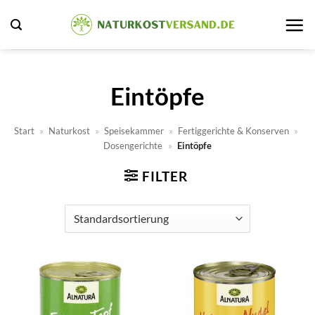
Zum
Inhalt
springen
Eintöpfe
Start
»
Naturkost
»
Speisekammer
»
Fertiggerichte & Konserven
»
Dosengerichte
»
Eintöpfe
FILTER