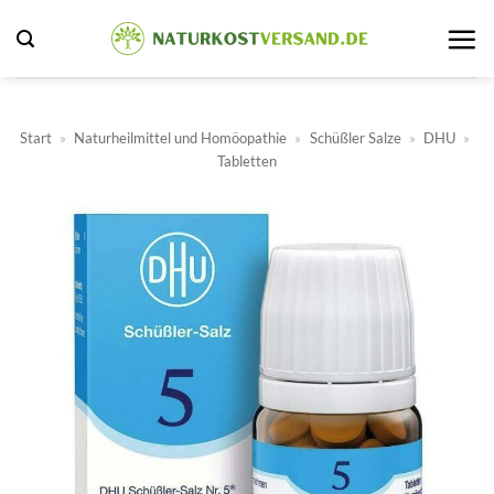
Zum
Inhalt
springen
Start
»
Naturheilmittel und Homöopathie
»
Schüßler Salze
»
DHU
»
Tabletten