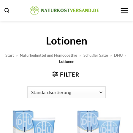
Zum
Inhalt
springen
Lotionen
Start
»
Naturheilmittel und Homöopathie
»
Schüßler Salze
»
DHU
»
Lotionen
FILTER