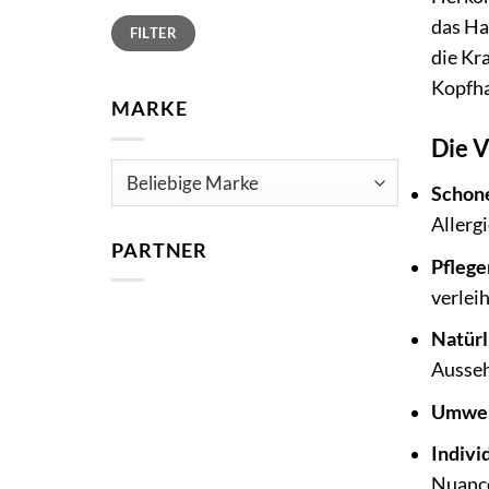
Min.
Max.
das Ha
FILTER
Preis
Preis
die Kr
Kopfha
MARKE
Die V
Schone
Allergi
PARTNER
Pflege
verlei
Natürl
Ausseh
Umwelt
Indivi
Nuanc