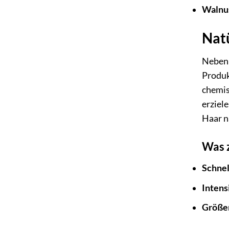
Walnu
Natü
Neben 
Produk
chemis
erziele
Haar n
Was z
Schne
Intens
Größer