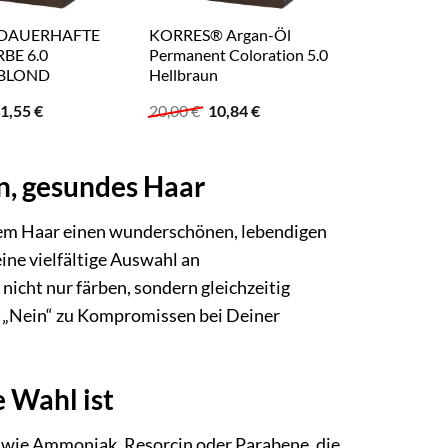
 DAUERHAFTE
KORRES® Argan-Öl
BE 6.0
Permanent Coloration 5.0
BLOND
Hellbraun
rsprünglicher
Aktueller
Ursprünglicher
Aktueller
1,55
€
20,00
€
10,84
€
reis
Preis
Preis
Preis
ar:
ist:
war:
ist:
0,00 €
11,55 €.
20,00 €
10,84 €.
n, gesundes Haar
nem Haar einen wunderschönen, lebendigen
ine vielfältige Auswahl an
icht nur färben, sondern gleichzeitig
d „Nein“ zu Kompromissen bei Deiner
 Wahl ist
 wie Ammoniak, Resorcin oder Parabene, die