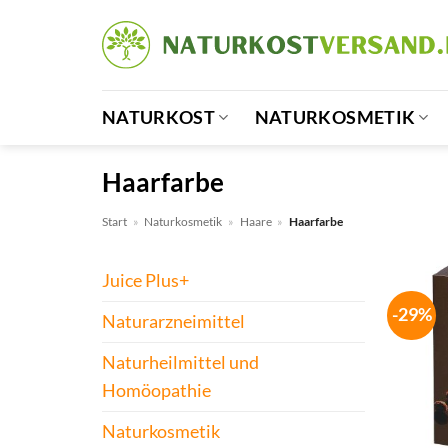
Zum
Inhalt
springen
NATURKOST
NATURKOSMETIK
Haarfarbe
Start
»
Naturkosmetik
»
Haare
»
Haarfarbe
Juice Plus+
-29%
Naturarzneimittel
Naturheilmittel und
Homöopathie
Naturkosmetik