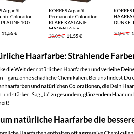
 Arganöl
KORRES Arganöl
KORRES
ente Coloration
Permanente Coloration
HAARFAR
PLATINE 10.0
KLARE KASTANIE
DUNKEL
MAGENTA 5.6
Ursprünglicher
Aktueller
U
11,55
€
20,00
€
1
Ursprünglicher
Aktueller
20,00
€
11,55
€
Preis
Preis
P
Preis
Preis
war:
ist:
w
war:
ist:
20,00 €
11,55 €.
2
20,00 €
11,55 €.
rliche Haarfarbe: Strahlende Farbe
ke die Welt der natürlichen Haarfarben und verleihe Dei
n – ganz ohne schädliche Chemikalien. Bei uns findest Du e
enhaarfarben und natürlichen Colorationen, die Dein Haar n
n und stärken. Sag „Ja“ zu gesundem, glänzendem Haar un
eit!
m natürliche Haarfarbe die bessere
mliche Haarfarben enthalten oft aggressive Chemikalien