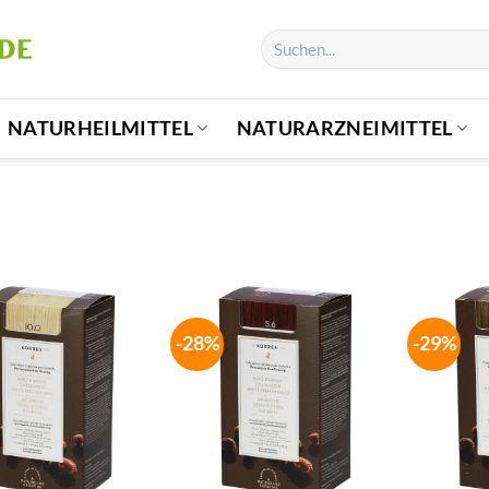
Suchen
nach:
NATURHEILMITTEL
NATURARZNEIMITTEL
-28%
-29%