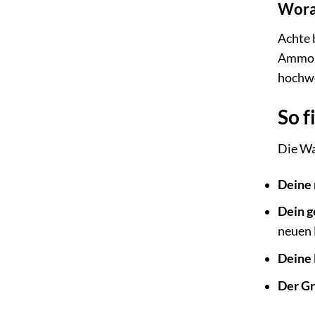
Worau
Achte 
Ammoni
hochwe
So f
Die Wa
Deine 
Dein g
neuen 
Deine 
Der Gr