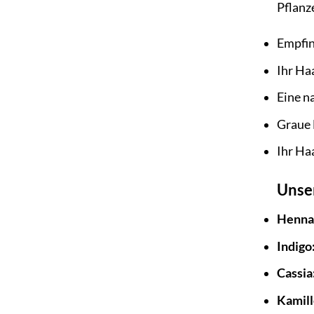
Pflanze
Empfin
Ihr Ha
Eine n
Graue 
Ihr Ha
Unser
Henna
Indigo
Cassia
Kamill