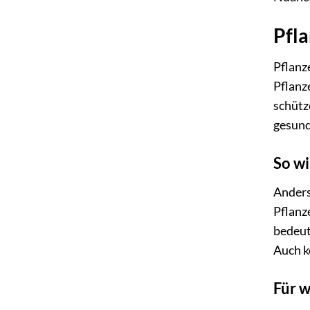
Pfla
Pflanz
Pflanz
schütz
gesund
So wi
Anders
Pflanz
bedeut
Auch k
Für w