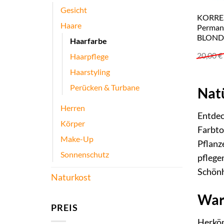
Gesicht
KORRES
Haare
Perman
BLOND 
Haarfarbe
20,00
€
Haarpflege
Haarstyling
Perücken & Turbane
Natü
Herren
Entdec
Körper
Farbto
Make-Up
Pflanz
Sonnenschutz
pflege
Schönh
Naturkost
Waru
PREIS
Herköm