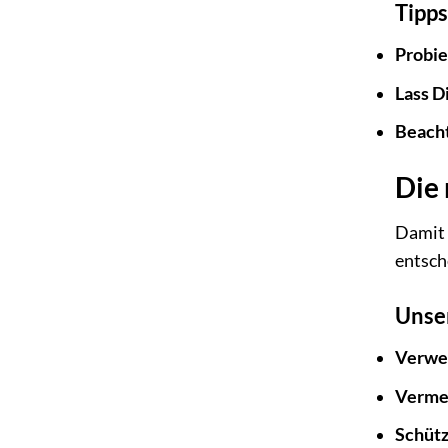
Tipps
Probie
Lass D
Beacht
Die 
Damit 
entsch
Unser
Verwen
Vermei
Schütz