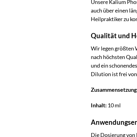
Unsere Kalium Phos
auch über einen lä
Heilpraktiker zu k
Qualität und H
Wir legen größten 
nach höchsten Qual
und ein schonendes
Dilution ist frei v
Zusammensetzung
Inhalt:
10 ml
Anwendungsem
Die Dosierung von 