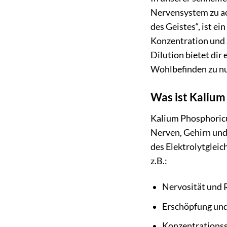
Nervensystem zu ac
des Geistes“, ist e
Konzentration und 
Dilution bietet dir
Wohlbefinden zu n
Was ist Kalium
Kalium Phosphoricum
Nerven, Gehirn und 
des Elektrolytglei
z.B.:
Nervosität und 
Erschöpfung un
Konzentrations