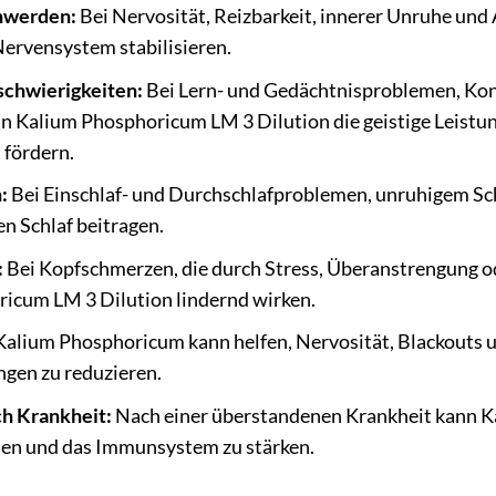
hwerden:
Bei Nervosität, Reizbarkeit, innerer Unruhe un
Nervensystem stabilisieren.
schwierigkeiten:
Bei Lern- und Gedächtnisproblemen, Kon
n Kalium Phosphoricum LM 3 Dilution die geistige Leistun
fördern.
:
Bei Einschlaf- und Durchschlafproblemen, unruhigem Sch
n Schlaf beitragen.
:
Bei Kopfschmerzen, die durch Stress, Überanstrengung o
icum LM 3 Dilution lindernd wirken.
alium Phosphoricum kann helfen, Nervosität, Blackouts 
ngen zu reduzieren.
h Krankheit:
Nach einer überstandenen Krankheit kann Ka
en und das Immunsystem zu stärken.