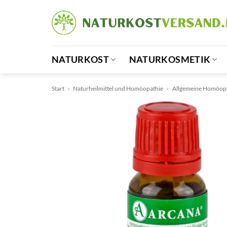
Zum
Inhalt
springen
NATURKOST
NATURKOSMETIK
Start
»
Naturheilmittel und Homöopathie
»
Allgemeine Homöop