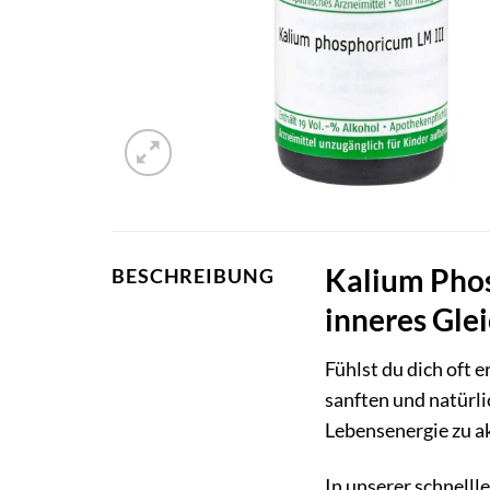
Kalium Phos
BESCHREIBUNG
inneres Gle
Fühlst du dich oft 
sanften und natürl
Lebensenergie zu a
In unserer schnellle