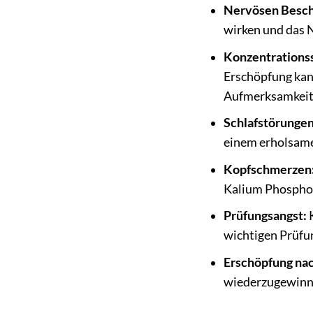
Nervösen Besc
wirken und das 
Konzentrations
Erschöpfung kan
Aufmerksamkeit 
Schlafstörungen
einem erholsame
Kopfschmerzen
Kalium Phosphor
Prüfungsangst:
K
wichtigen Prüfu
Erschöpfung nac
wiederzugewinn