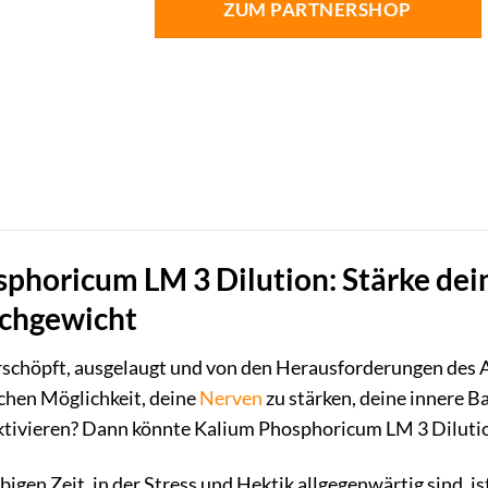
ZUM PARTNERSHOP
phoricum LM 3 Dilution: Stärke dei
ichgewicht
erschöpft, ausgelaugt und von den Herausforderungen des A
ichen Möglichkeit, deine
Nerven
zu stärken, deine innere B
ktivieren? Dann könnte Kalium Phosphoricum LM 3 Dilution
bigen Zeit, in der Stress und Hektik allgegenwärtig sind, is