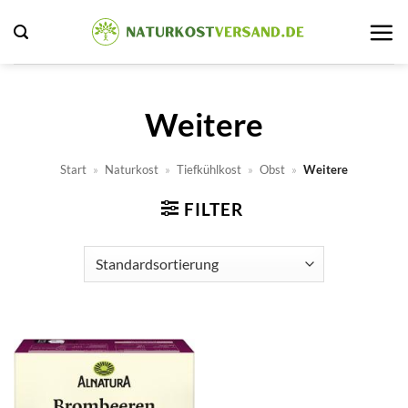
Zum
Inhalt
springen
Weitere
Start
»
Naturkost
»
Tiefkühlkost
»
Obst
»
Weitere
FILTER