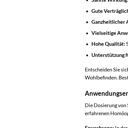
Gute Verträglic
Ganzheitlicher 
Vielseitige Anw
Hohe Qualität:
S
Unterstützung f
Entscheiden Sie sic
Wohlbefinden. Best
Anwendungsem
Die Dosierung von S
erfahrenen Homöopa
Erwachsene:
In de