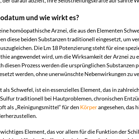
 der darauf abzielt, Ihre Selbstheilungskräfte auf sanfte W
 Jodatum und wie wirkt es?
eine homöopathische Arznei, die aus den Elementen Schwefel
n diese beiden Substanzen traditionell eingesetzt, um ve
uszugleichen. Die Lm 18 Potenzierung steht für eine spezi
hie angewendet wird, um die Wirksamkeit der Arznei zu er
ch diesen Prozess werden die ursprünglichen Substanzen p
gesetzt werden, ohne unerwünschte Nebenwirkungen zu ve
 als Schwefel, ist ein essenzielles Element, das in zahlreic
Sulfur traditionell bei Hautproblemen, chronischen En
 oft als „Reinigungsmittel“ für den
Körper
angesehen, das hi
erherzustellen.
wichtiges Element, das vor allem für die Funktion der Schi