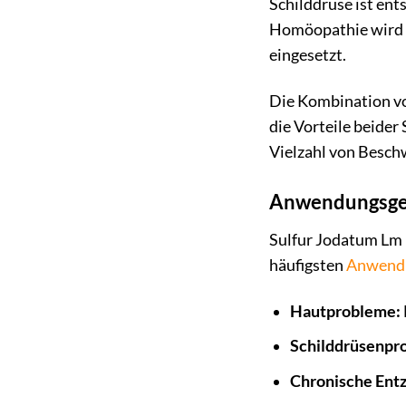
Schilddrüse ist ent
Homöopathie wird 
eingesetzt.
Die Kombination von
die Vorteile beider
Vielzahl von Besch
Anwendungsgeb
Sulfur Jodatum Lm 1
häufigsten
Anwendu
Hautprobleme:
Schilddrüsenpr
Chronische Ent