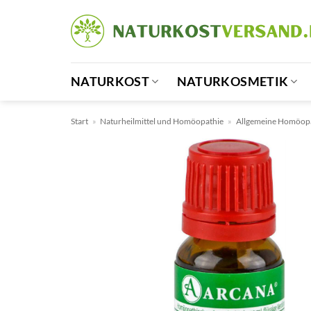
Zum
Inhalt
springen
NATURKOST
NATURKOSMETIK
Start
»
Naturheilmittel und Homöopathie
»
Allgemeine Homöop