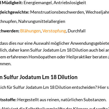
 Müdigkeit:
Energiemangel, Antriebslosigkeit
leichgewichte:
Menstruationsbeschwerden, Wechseljah
hnupfen, Nahrungsmittelallergien
chwerden:
Blähungen
,
Verstopfung
, Durchfall
, dass dies nur eine Auswahl möglicher Anwendungsgebiete
ch, daher kann Sulfur Jodatum Lm 18 Dilution auch bei an
inem erfahrenen Homöopathen oder Heilpraktiker beraten 
immen.
on Sulfur Jodatum Lm 18 Dilution
sich für Sulfur Jodatum Lm 18 Dilution entscheiden? Hier 
tsstoffe:
Hergestellt aus reinen, natürlichen Substanzen.
:
Aktiviert die Selbstheilungskräfte des Körpers auf sanfte