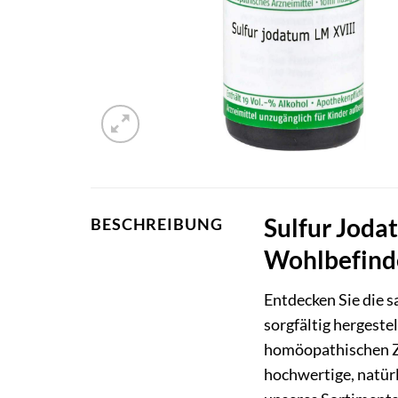
Sulfur Jodat
BESCHREIBUNG
Wohlbefind
Entdecken Sie die 
sorgfältig hergeste
homöopathischen Z
hochwertige, natürl