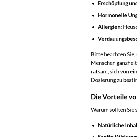
Erschöpfung und
Hormonelle Ung
Allergien:
Heusc
Verdauungsbes
Bitte beachten Sie
Menschen ganzheitli
ratsam, sich von e
Dosierung zu best
Die Vorteile v
Warum sollten Sie 
Natürliche Inhal
Sanfte Wirkung