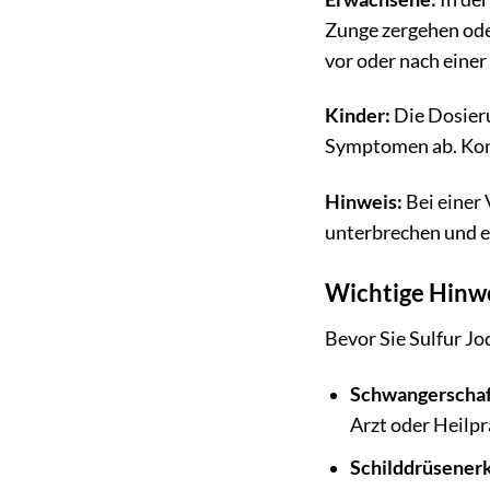
Zunge zergehen od
vor oder nach eine
Kinder:
Die Dosieru
Symptomen ab. Konsu
Hinweis:
Bei einer
unterbrechen und ei
Wichtige Hinw
Bevor Sie Sulfur J
Schwangerschaft 
Arzt oder Heilpr
Schilddrüsener