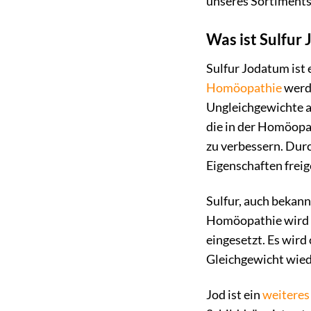
unseres Sortiments,
Was ist Sulfur
Sulfur Jodatum ist 
Homöopathie
werde
Ungleichgewichte a
die in der Homöopat
zu verbessern. Dur
Eigenschaften frei
Sulfur, auch bekannt
Homöopathie wird 
eingesetzt. Es wird
Gleichgewicht wied
Jod ist ein
weiteres