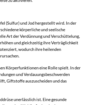
eise zu aktivieren.
 (Sulfur) und Jod hergestellt wird. In der
rschiedene körperliche und seelische
elle Art der Verdünnung und Verschüttelung,
höhen und gleichzeitig ihre Verträglichkeit
otenziert, wodurch ihre heilenden
rursachen.
hen Körperfunktionen eine Rolle spielt. In der
tzündungen und Verdauungsbeschwerden
lft, Giftstoffe auszuscheiden und das
lddrüse unerlässlich ist. Eine gesunde