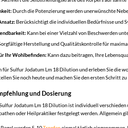
hkeit:
Durch die Potenzierung werden unerwünschte Nebe
Ansatz:
Berücksichtigt die individuellen Bedürfnisse und 
endbarkeit:
Kann bei einer Vielzahl von Beschwerden unt
orgfältige Herstellung und Qualitätskontrolle für maxima
ür Ihr Wohlbefinden:
Kann dazu beitragen, Ihre Lebensqual
h für Sulfur Jodatum Lm 18 Dilution und erleben Sie die wo
ellen Sie noch heute und machen Sie den ersten Schritt zu
pfehlung und Dosierung
ulfur Jodatum Lm 18 Dilution ist individuell verschieden 
then oder Heilpraktiker festgelegt werden. Allgemein gi
r Regel werden 5-10
Tropfen
einmal täglich eingenommen. D