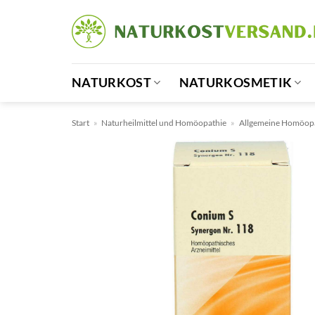
Zum
Inhalt
springen
NATURKOST
NATURKOSMETIK
Start
»
Naturheilmittel und Homöopathie
»
Allgemeine Homöop