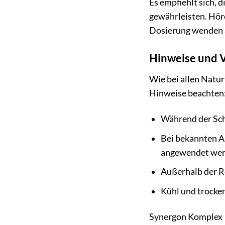
Es empfiehlt sich,
gewährleisten. Hör
Dosierung wenden Si
Hinweise und
Wie bei allen Natu
Hinweise beachten
Während der Schw
Bei bekannten Al
angewendet wer
Außerhalb der R
Kühl und trocken
Synergon Komplex 