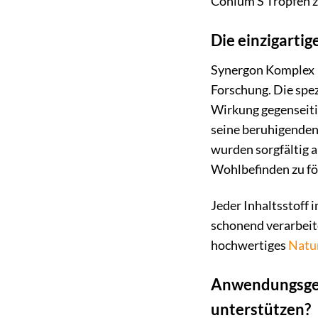
Conium S Tropfen z
Die einzigarti
Synergon Komplex 1
Forschung. Die spez
Wirkung gegenseiti
seine beruhigenden
wurden sorgfältig a
Wohlbefinden zu fö
Jeder Inhaltsstoff
schonend verarbeite
hochwertiges
Natur
Anwendungsgeb
unterstützen?