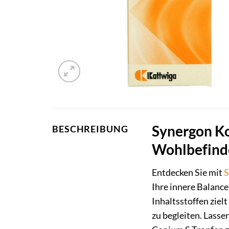
Synergon Ko
BESCHREIBUNG
Wohlbefinde
Entdecken Sie mit
S
Ihre innere Balanc
Inhaltsstoffen ziel
zu begleiten. Lasse